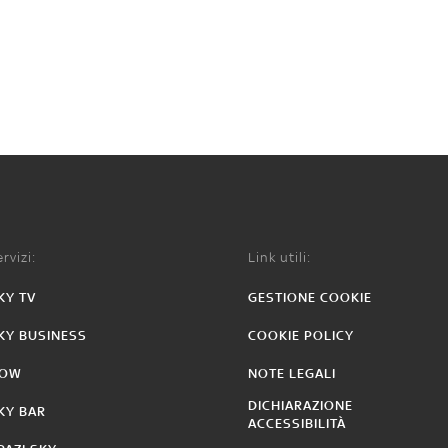
rvizi:
Link utili:
KY TV
GESTIONE COOKIE
KY BUSINESS
COOKIE POLICY
OW
NOTE LEGALI
DICHIARAZIONE
KY BAR
ACCESSIBILITÀ