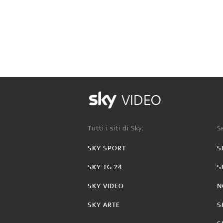
VIDEO
Tutti i siti di Sky:
Se
SKY SPORT
S
SKY TG 24
S
SKY VIDEO
N
SKY ARTE
S