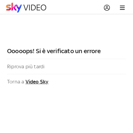
Ooooops! Si è verificato un errore
Riprova più tardi
Torna a
Video Sky