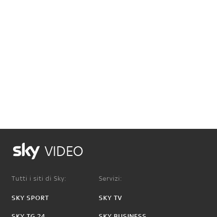
VIDEO
Tutti i siti di Sky:
Servizi:
SKY SPORT
SKY TV
SKY TG 24
SKY BUSINESS