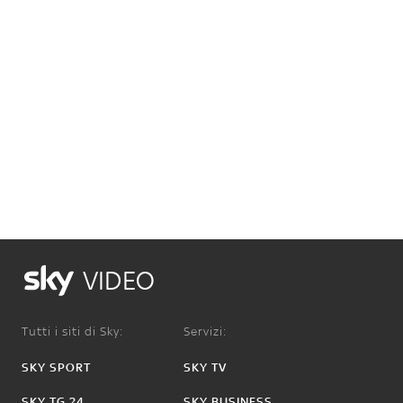
VIDEO
Tutti i siti di Sky:
Servizi:
SKY SPORT
SKY TV
SKY TG 24
SKY BUSINESS