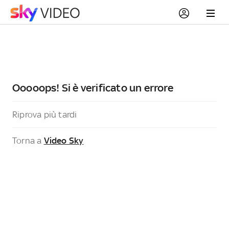
Ooooops! Si è verificato un errore
Riprova più tardi
Torna a
Video Sky