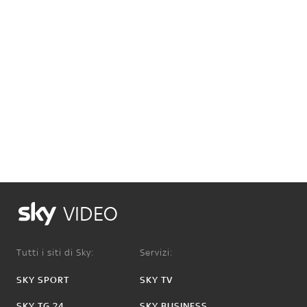
VIDEO
Tutti i siti di Sky:
Servizi:
SKY SPORT
SKY TV
SKY TG 24
SKY BUSINESS