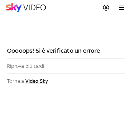
Ooooops! Si è verificato un errore
Riprova più tardi
Torna a
Video Sky