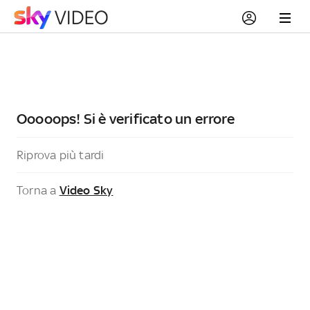
Ooooops! Si è verificato un errore
Riprova più tardi
Torna a
Video Sky