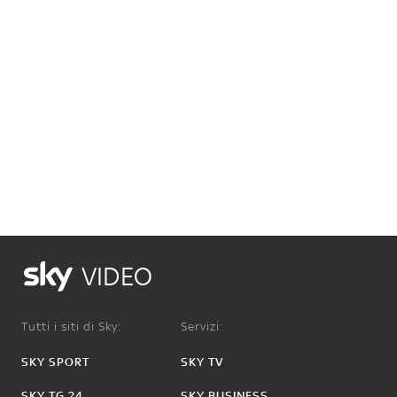
VIDEO
Tutti i siti di Sky:
Servizi:
SKY SPORT
SKY TV
SKY TG 24
SKY BUSINESS