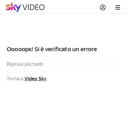
Ooooops! Si è verificato un errore
Riprova più tardi
Torna a
Video Sky