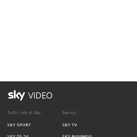
VIDEO
Tutti i siti di Sky:
Servizi:
SKY SPORT
SKY TV
SKY TG 24
SKY BUSINESS