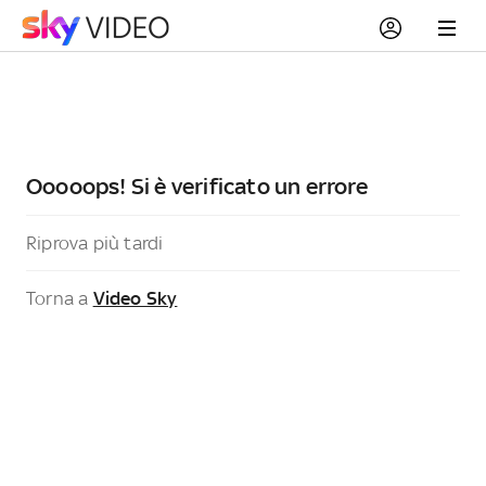
Ooooops! Si è verificato un errore
Riprova più tardi
Torna a
Video Sky