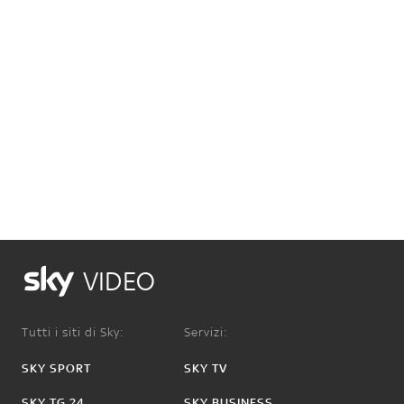
VIDEO
Tutti i siti di Sky:
Servizi:
SKY SPORT
SKY TV
SKY TG 24
SKY BUSINESS