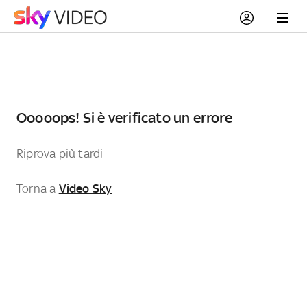
Ooooops! Si è verificato un errore
Riprova più tardi
Torna a
Video Sky