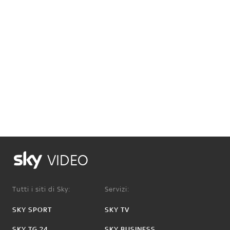
VIDEO
Tutti i siti di Sky:
Servizi:
SKY SPORT
SKY TV
SKY TG 24
SKY BUSINESS