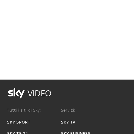
VIDEO
Tutti i siti di Sky:
Servizi:
SKY SPORT
SKY TV
SKY TG 24
SKY BUSINESS