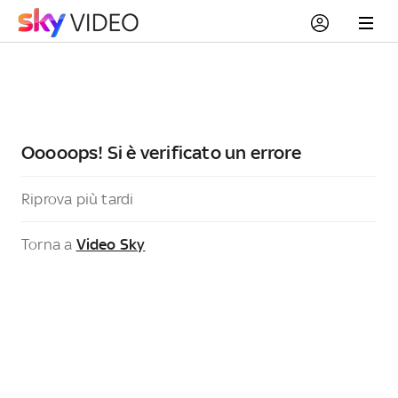
Ooooops! Si è verificato un errore
Riprova più tardi
Torna a
Video Sky