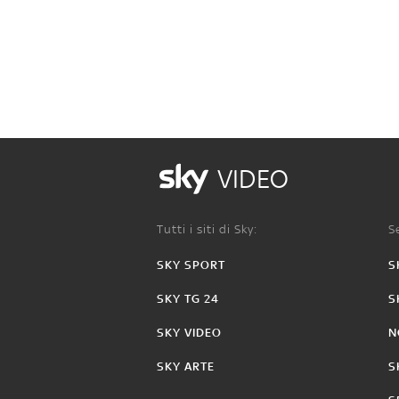
VIDEO
Tutti i siti di Sky:
Se
SKY SPORT
S
SKY TG 24
S
SKY VIDEO
N
SKY ARTE
S