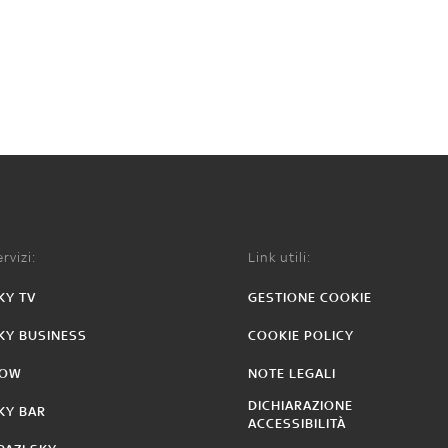
rvizi:
Link utili:
KY TV
GESTIONE COOKIE
KY BUSINESS
COOKIE POLICY
OW
NOTE LEGALI
DICHIARAZIONE
KY BAR
ACCESSIBILITÀ