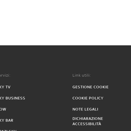
rvizi:
Link utili:
KY TV
GESTIONE COOKIE
KY BUSINESS
COOKIE POLICY
OW
NOTE LEGALI
DICHIARAZIONE
KY BAR
ACCESSIBILITÀ