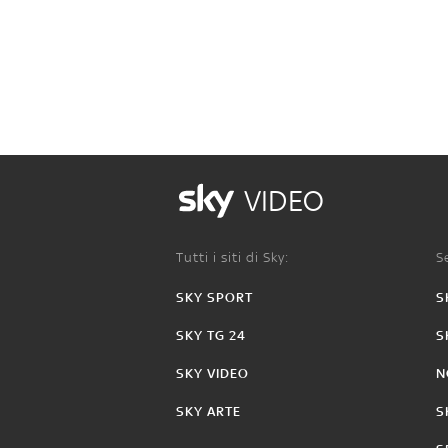
VIDEO
Tutti i siti di Sky:
Se
SKY SPORT
S
SKY TG 24
S
SKY VIDEO
N
SKY ARTE
S