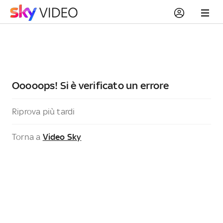
Ooooops! Si è verificato un errore
Riprova più tardi
Torna a
Video Sky