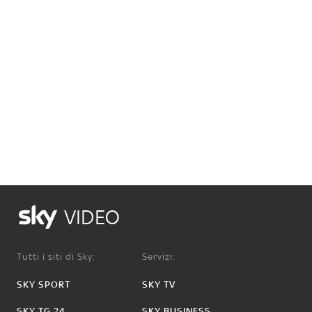
VIDEO
Tutti i siti di Sky:
Servizi:
SKY SPORT
SKY TV
SKY TG 24
SKY BUSINESS