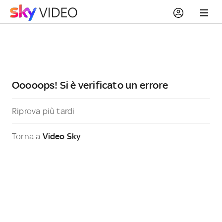
Ooooops! Si è verificato un errore
Riprova più tardi
Torna a
Video Sky