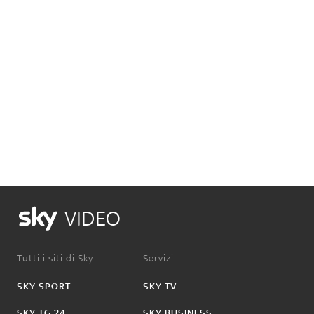
VIDEO
Tutti i siti di Sky:
Servizi:
SKY SPORT
SKY TV
SKY TG 24
SKY BUSINESS