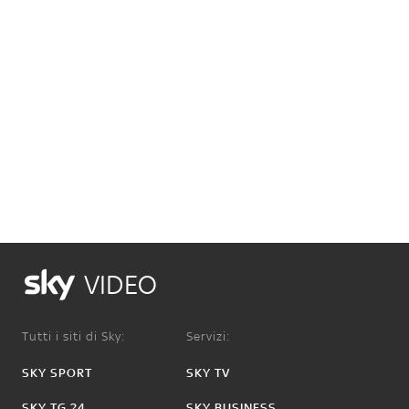
VIDEO
Tutti i siti di Sky:
Servizi:
SKY SPORT
SKY TV
SKY TG 24
SKY BUSINESS