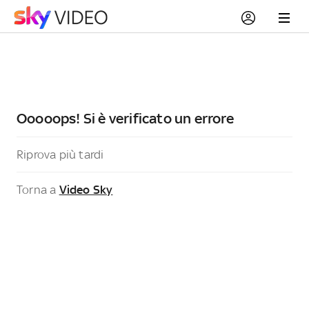
Ooooops! Si è verificato un errore
Riprova più tardi
Torna a
Video Sky