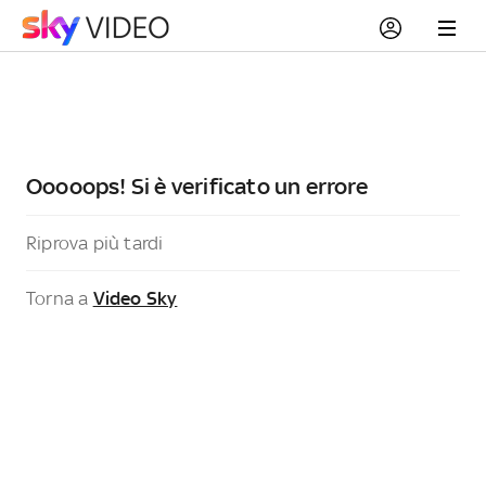
Ooooops! Si è verificato un errore
Riprova più tardi
Torna a
Video Sky