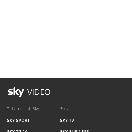
VIDEO
Tutti i siti di Sky:
Servizi:
SKY SPORT
SKY TV
SKY TG 24
SKY BUSINESS