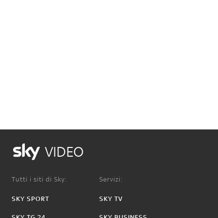
VIDEO
Tutti i siti di Sky:
Servizi:
SKY SPORT
SKY TV
SKY TG 24
SKY BUSINESS