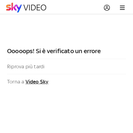
Ooooops! Si è verificato un errore
Riprova più tardi
Torna a
Video Sky