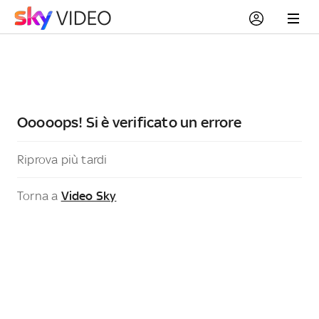
Ooooops! Si è verificato un errore
Riprova più tardi
Torna a
Video Sky