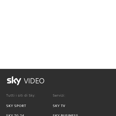
VIDEO
Tutti i siti di Sky:
Servizi:
SKY SPORT
SKY TV
SKY TG 24
SKY BUSINESS