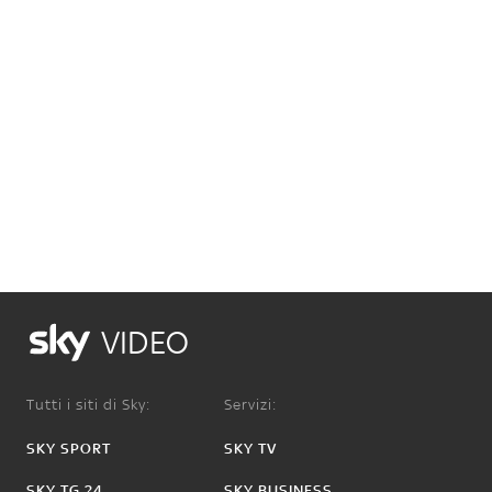
VIDEO
Tutti i siti di Sky:
Servizi:
SKY SPORT
SKY TV
SKY TG 24
SKY BUSINESS