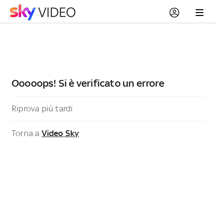
Ooooops! Si è verificato un errore
Riprova più tardi
Torna a
Video Sky