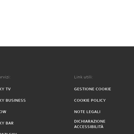
rvizi:
Link utili:
KY TV
GESTIONE COOKIE
KY BUSINESS
COOKIE POLICY
OW
NOTE LEGALI
DICHIARAZIONE
KY BAR
ACCESSIBILITÀ