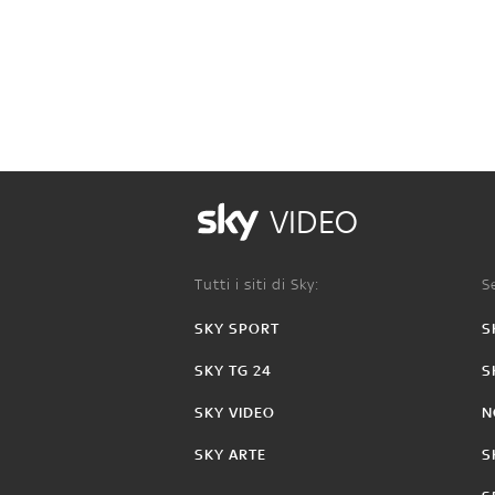
VIDEO
Tutti i siti di Sky:
Se
SKY SPORT
S
SKY TG 24
S
SKY VIDEO
N
SKY ARTE
S