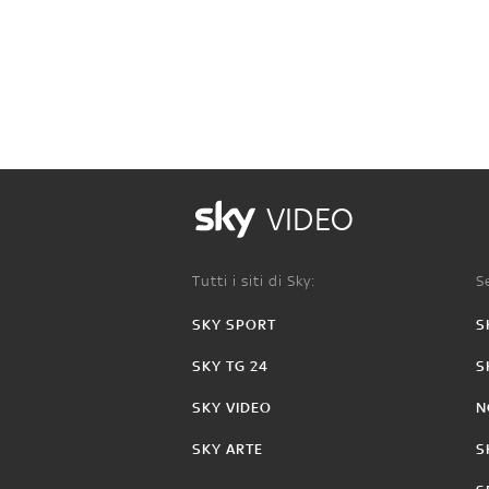
VIDEO
Tutti i siti di Sky:
Se
SKY SPORT
S
SKY TG 24
S
SKY VIDEO
N
SKY ARTE
S