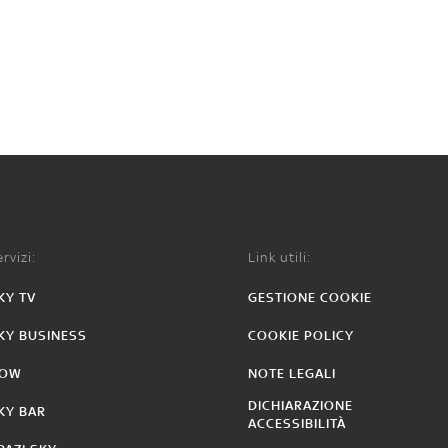
rvizi:
Link utili:
KY TV
GESTIONE COOKIE
KY BUSINESS
COOKIE POLICY
OW
NOTE LEGALI
DICHIARAZIONE
KY BAR
ACCESSIBILITÀ