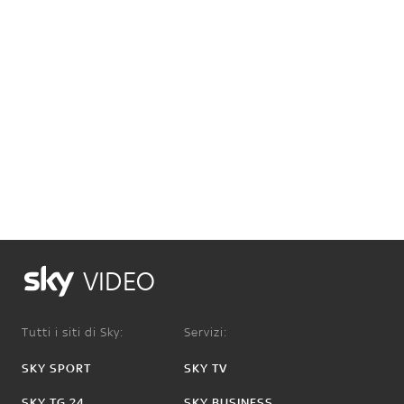
VIDEO
Tutti i siti di Sky:
Servizi:
SKY SPORT
SKY TV
SKY TG 24
SKY BUSINESS