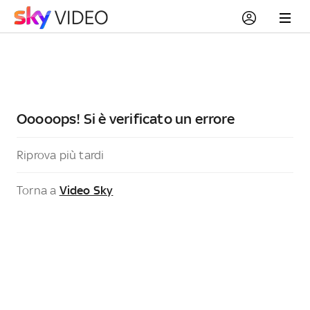
Ooooops! Si è verificato un errore
Riprova più tardi
Torna a
Video Sky