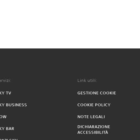
rvizi:
Link utili:
KY TV
GESTIONE COOKIE
KY BUSINESS
COOKIE POLICY
OW
NOTE LEGALI
DICHIARAZIONE
KY BAR
ACCESSIBILITÀ