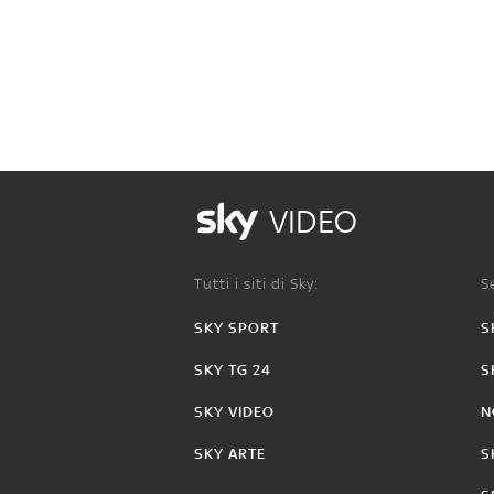
VIDEO
Tutti i siti di Sky:
Se
SKY SPORT
S
SKY TG 24
S
SKY VIDEO
N
SKY ARTE
S