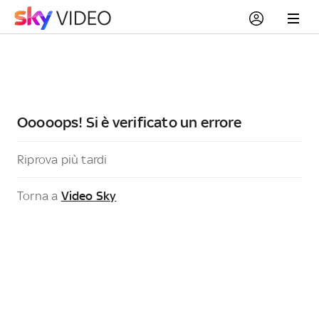
Ooooops! Si è verificato un errore
Riprova più tardi
Torna a
Video Sky