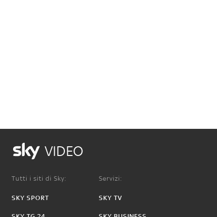
VIDEO
Tutti i siti di Sky:
Servizi:
SKY SPORT
SKY TV
SKY TG 24
SKY BUSINESS