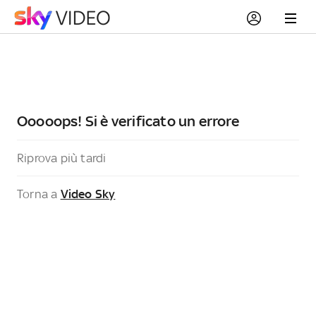
Ooooops! Si è verificato un errore
Riprova più tardi
Torna a
Video Sky