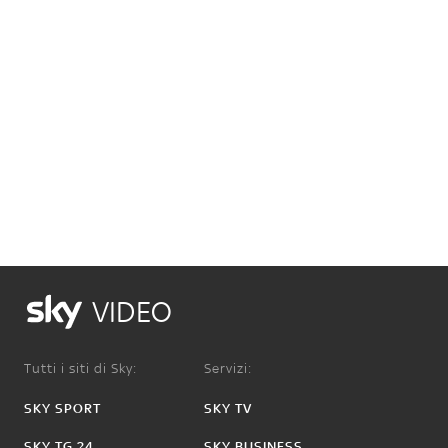
VIDEO
Tutti i siti di Sky:
Servizi:
SKY SPORT
SKY TV
SKY TG 24
SKY BUSINESS