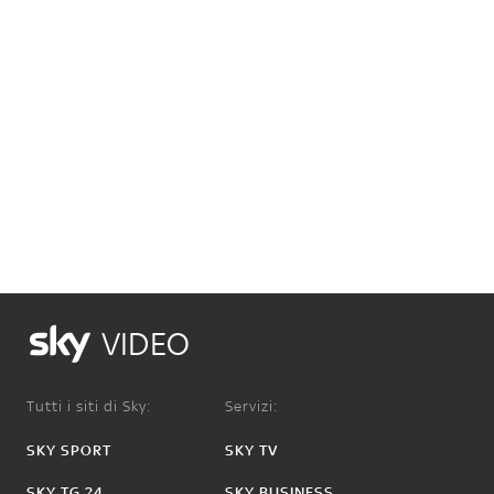
VIDEO
Tutti i siti di Sky:
Servizi:
SKY SPORT
SKY TV
SKY TG 24
SKY BUSINESS