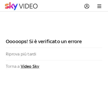
Ooooops! Si è verificato un errore
Riprova più tardi
Torna a
Video Sky