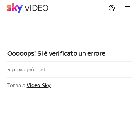
Ooooops! Si è verificato un errore
Riprova più tardi
Torna a
Video Sky