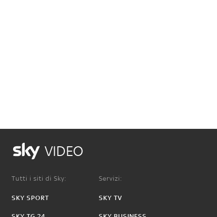
VIDEO
Tutti i siti di Sky:
Servizi:
SKY SPORT
SKY TV
SKY TG 24
SKY BUSINESS