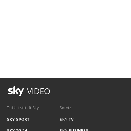
VIDEO
Tutti i siti di Sky:
Servizi:
SKY SPORT
SKY TV
SKY TG 24
SKY BUSINESS