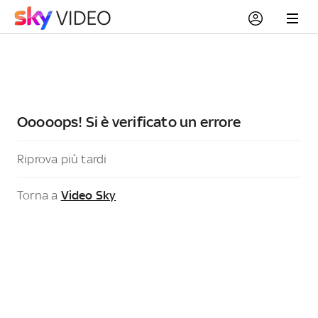
Ooooops! Si è verificato un errore
Riprova più tardi
Torna a
Video Sky