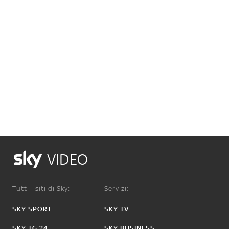
VIDEO
Tutti i siti di Sky:
Servizi:
SKY SPORT
SKY TV
SKY TG 24
SKY BUSINESS