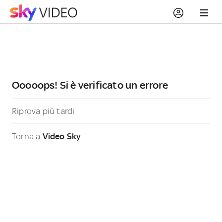
Ooooops! Si è verificato un errore
Riprova più tardi
Torna a
Video Sky