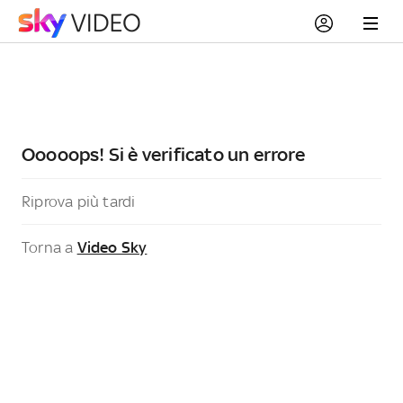
Ooooops! Si è verificato un errore
Riprova più tardi
Torna a
Video Sky