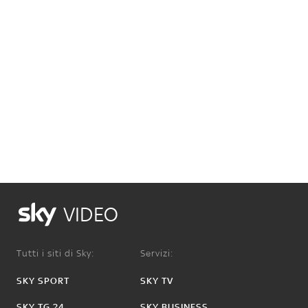
VIDEO
Tutti i siti di Sky:
Servizi:
SKY SPORT
SKY TV
SKY TG 24
SKY BUSINESS