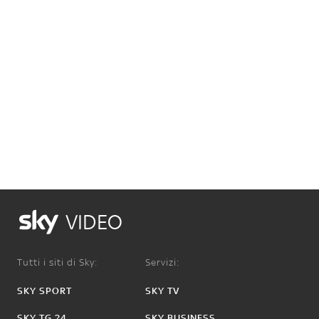
VIDEO
Tutti i siti di Sky:
Servizi:
SKY SPORT
SKY TV
SKY TG 24
SKY BUSINESS