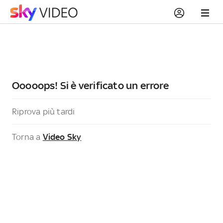
Ooooops! Si è verificato un errore
Riprova più tardi
Torna a
Video Sky