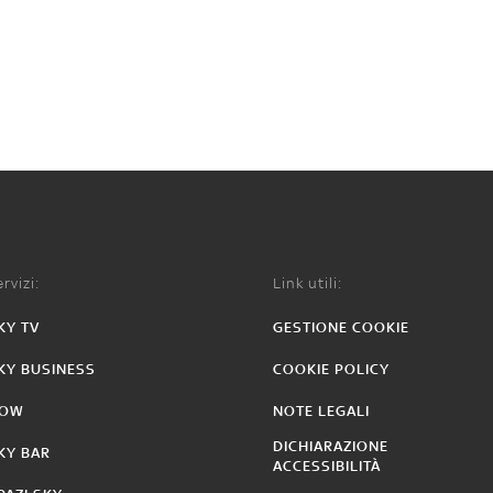
rvizi:
Link utili:
KY TV
GESTIONE COOKIE
KY BUSINESS
COOKIE POLICY
OW
NOTE LEGALI
DICHIARAZIONE
KY BAR
ACCESSIBILITÀ