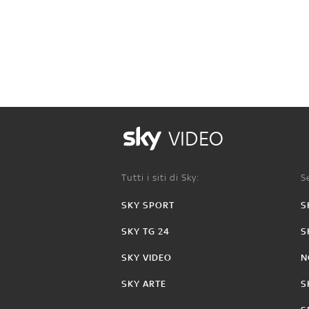
VIDEO
Tutti i siti di Sky:
Se
SKY SPORT
S
SKY TG 24
S
SKY VIDEO
N
SKY ARTE
S