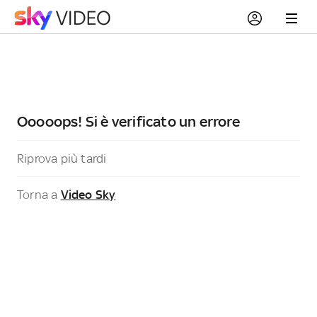
Ooooops! Si è verificato un errore
Riprova più tardi
Torna a
Video Sky