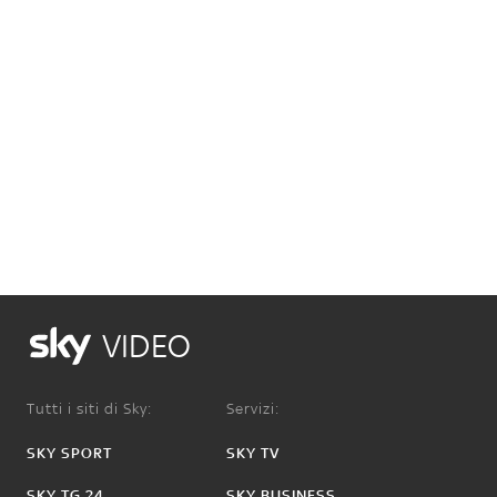
VIDEO
Tutti i siti di Sky:
Servizi:
SKY SPORT
SKY TV
SKY TG 24
SKY BUSINESS