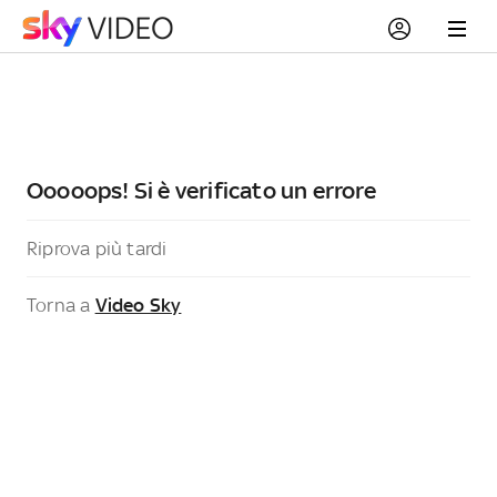
Ooooops! Si è verificato un errore
Riprova più tardi
Torna a
Video Sky