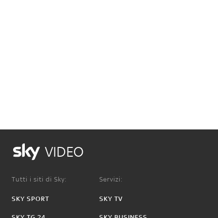
VIDEO
Tutti i siti di Sky:
Servizi:
SKY SPORT
SKY TV
SKY TG 24
SKY BUSINESS