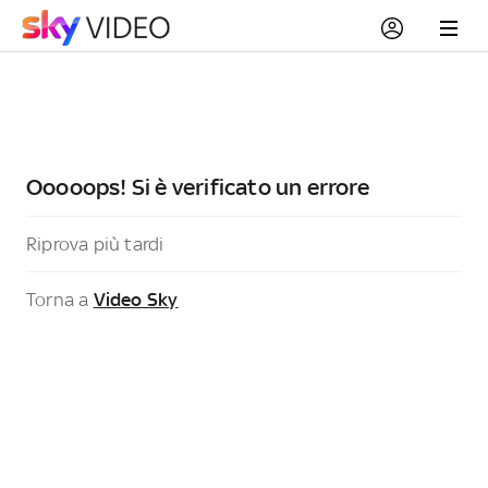
Ooooops! Si è verificato un errore
Riprova più tardi
Torna a
Video Sky