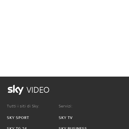
VIDEO
Tutti i siti di Sky:
Servizi:
SKY SPORT
SKY TV
SKY TG 24
SKY BUSINESS