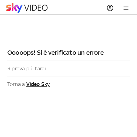
Ooooops! Si è verificato un errore
Riprova più tardi
Torna a
Video Sky