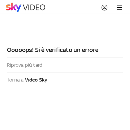
Ooooops! Si è verificato un errore
Riprova più tardi
Torna a
Video Sky