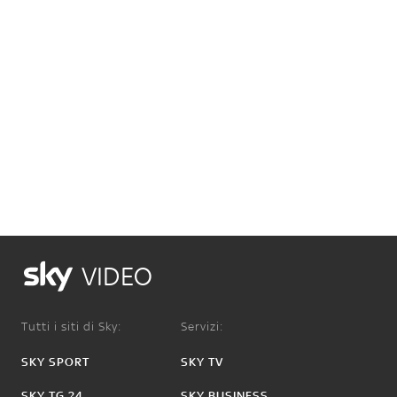
VIDEO
Tutti i siti di Sky:
Servizi:
SKY SPORT
SKY TV
SKY TG 24
SKY BUSINESS