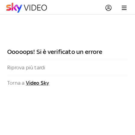
Ooooops! Si è verificato un errore
Riprova più tardi
Torna a
Video Sky