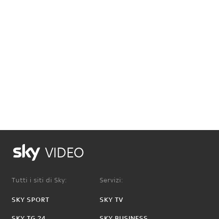
VIDEO
Tutti i siti di Sky:
Servizi:
SKY SPORT
SKY TV
SKY TG 24
SKY BUSINESS