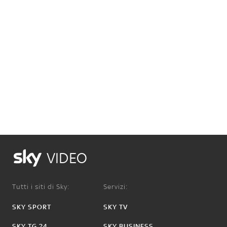
VIDEO
Tutti i siti di Sky:
Servizi:
SKY SPORT
SKY TV
SKY TG 24
SKY BUSINESS