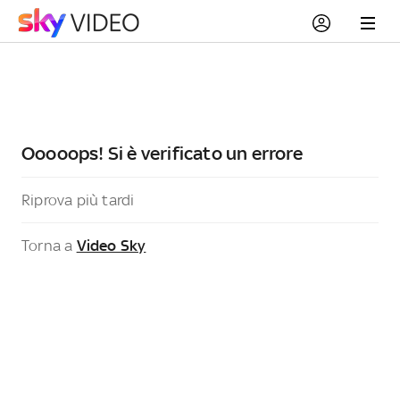
Ooooops! Si è verificato un errore
Riprova più tardi
Torna a
Video Sky