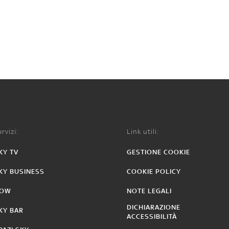
rvizi:
Link utili:
KY TV
GESTIONE COOKIE
KY BUSINESS
COOKIE POLICY
OW
NOTE LEGALI
DICHIARAZIONE
KY BAR
ACCESSIBILITÀ