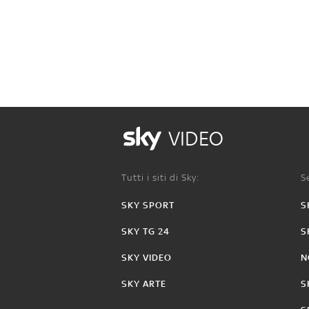
VIDEO
Tutti i siti di Sky:
Se
SKY SPORT
S
SKY TG 24
S
SKY VIDEO
N
SKY ARTE
S