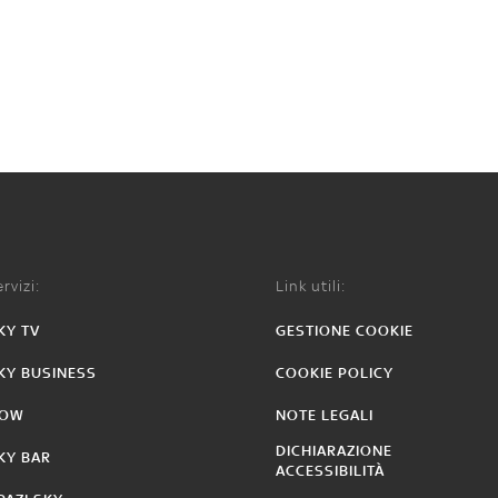
rvizi:
Link utili:
KY TV
GESTIONE COOKIE
KY BUSINESS
COOKIE POLICY
OW
NOTE LEGALI
DICHIARAZIONE
KY BAR
ACCESSIBILITÀ