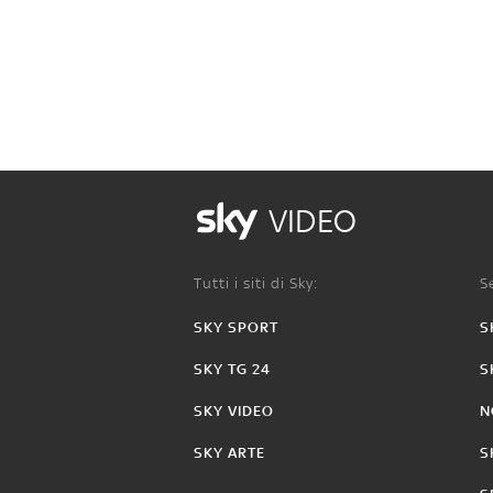
VIDEO
Tutti i siti di Sky:
Se
SKY SPORT
S
SKY TG 24
S
SKY VIDEO
N
SKY ARTE
S