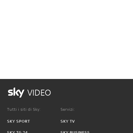
VIDEO
Tutti i siti di Sky:
Servizi:
SKY SPORT
SKY TV
SKY TG 24
SKY BUSINESS