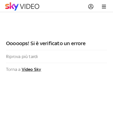
Ooooops! Si è verificato un errore
Riprova più tardi
Torna a
Video Sky