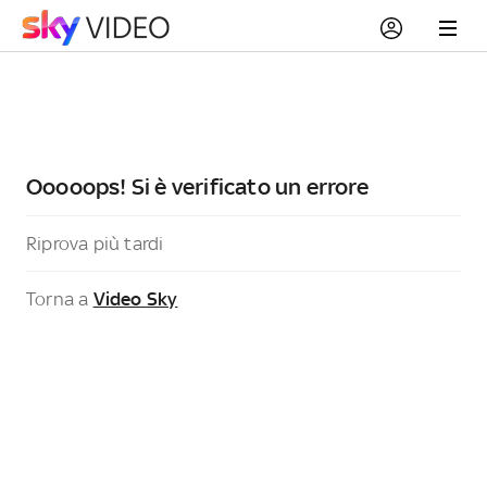
Ooooops! Si è verificato un errore
Riprova più tardi
Torna a
Video Sky