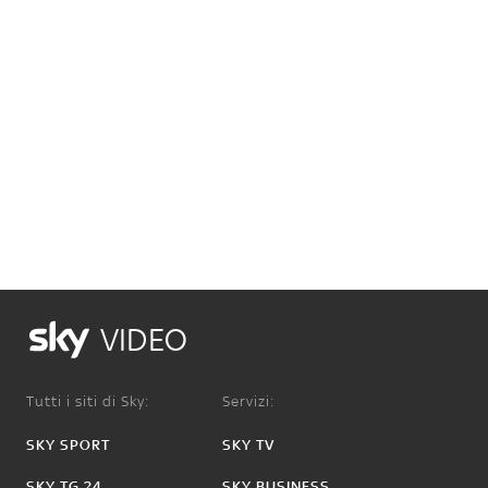
VIDEO
Tutti i siti di Sky:
Servizi:
SKY SPORT
SKY TV
SKY TG 24
SKY BUSINESS