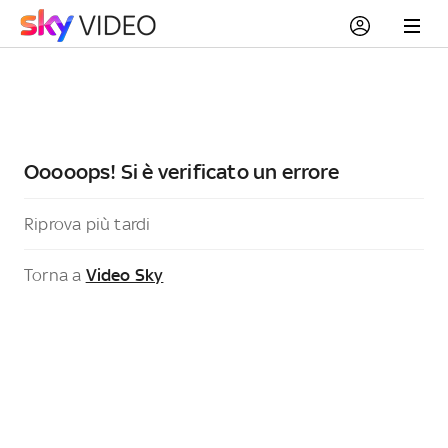
Ooooops! Si è verificato un errore
Riprova più tardi
Torna a
Video Sky