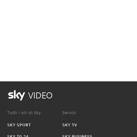
VIDEO
Tutti i siti di Sky:
Servizi:
SKY SPORT
SKY TV
SKY TG 24
SKY BUSINESS