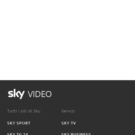
VIDEO
Tutti i siti di Sky:
Servizi:
SKY SPORT
SKY TV
SKY TG 24
SKY BUSINESS