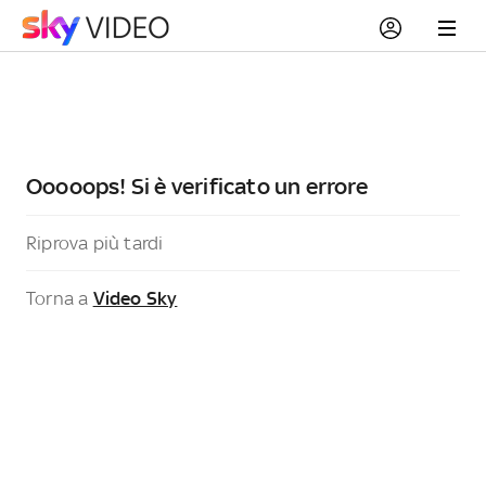
Ooooops! Si è verificato un errore
Riprova più tardi
Torna a
Video Sky