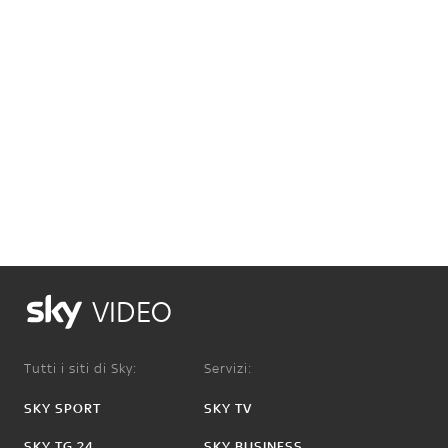
VIDEO
Tutti i siti di Sky:
Servizi:
SKY SPORT
SKY TV
SKY TG 24
SKY BUSINESS