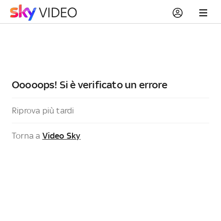
Ooooops! Si è verificato un errore
Riprova più tardi
Torna a
Video Sky