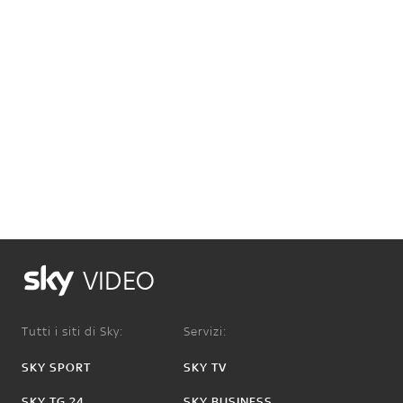
VIDEO
Tutti i siti di Sky:
Servizi:
SKY SPORT
SKY TV
SKY TG 24
SKY BUSINESS