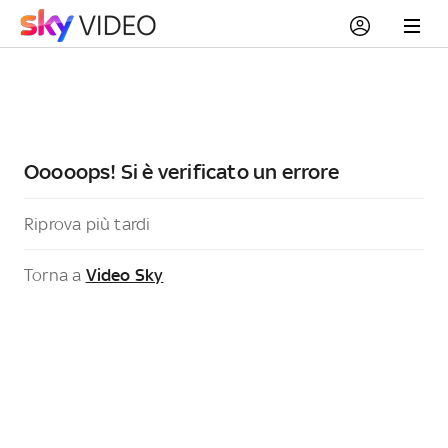
Ooooops! Si è verificato un errore
Riprova più tardi
Torna a
Video Sky