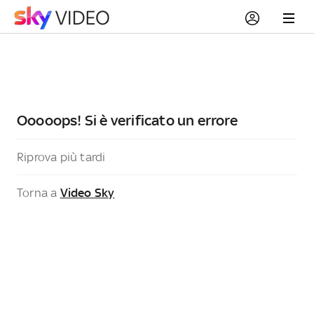
Ooooops! Si è verificato un errore
Riprova più tardi
Torna a
Video Sky