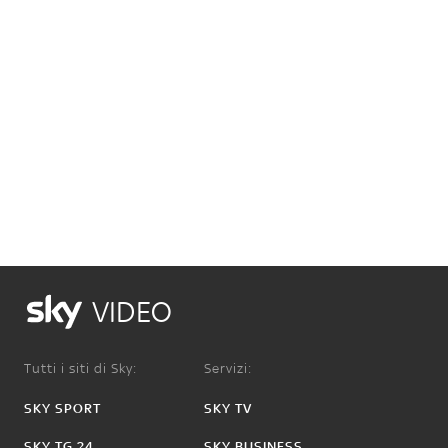
VIDEO
Tutti i siti di Sky:
Servizi:
SKY SPORT
SKY TV
SKY TG 24
SKY BUSINESS