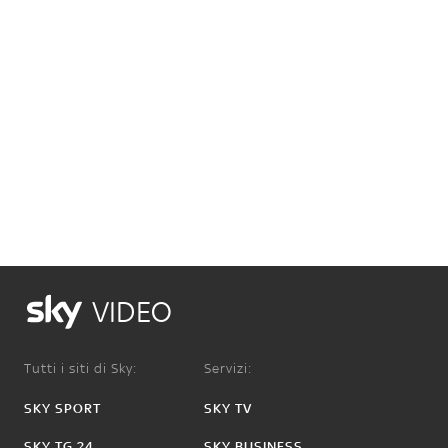
VIDEO
Tutti i siti di Sky:
Servizi:
SKY SPORT
SKY TV
SKY TG 24
SKY BUSINESS