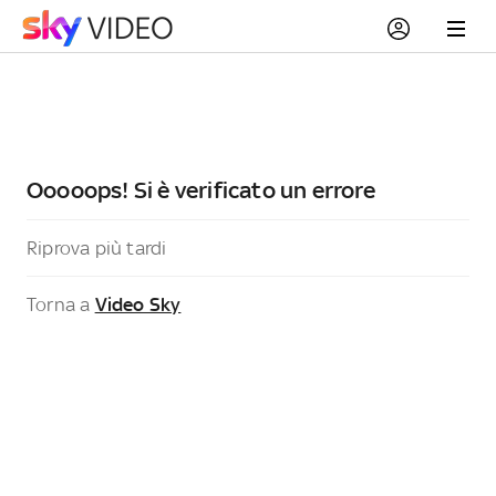
Ooooops! Si è verificato un errore
Riprova più tardi
Torna a
Video Sky