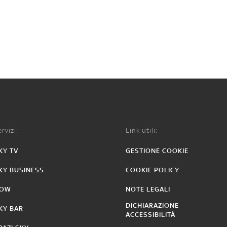
rvizi:
Link utili:
KY TV
GESTIONE COOKIE
KY BUSINESS
COOKIE POLICY
OW
NOTE LEGALI
DICHIARAZIONE
KY BAR
ACCESSIBILITÀ