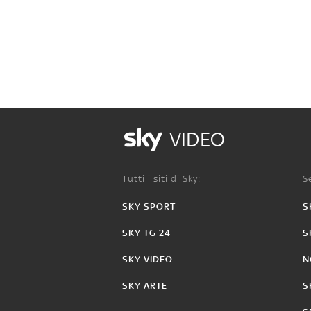
VIDEO
Tutti i siti di Sky:
Se
SKY SPORT
S
SKY TG 24
S
SKY VIDEO
N
SKY ARTE
S