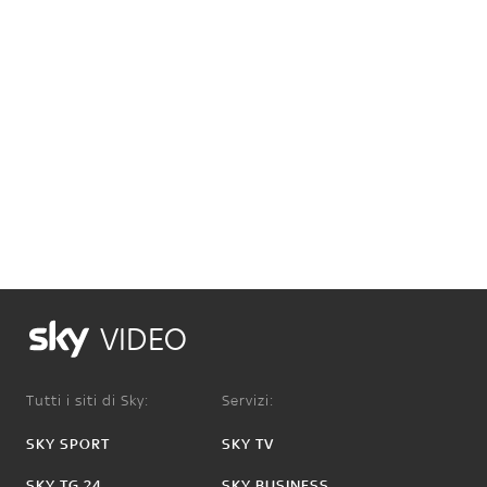
VIDEO
Tutti i siti di Sky:
Servizi:
SKY SPORT
SKY TV
SKY TG 24
SKY BUSINESS