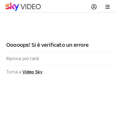
Ooooops! Si è verificato un errore
Riprova più tardi
Torna a
Video Sky